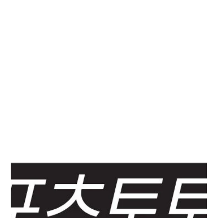
메가왓티 한국 복귀설 관련 공식 입장 정리
메가왓티 한국 복귀설은 아시아쿼터 제도와 SNS 해석이 결합되며
확산된 추측성 이슈입니다. 이 글은 메가왓티 퍼티위 본인의 SNS
공식 입장을 기준으로, 확인된 사실과 해석을 구분해 복귀설의 형
성과 한계를 구조적으로 정리합니다.