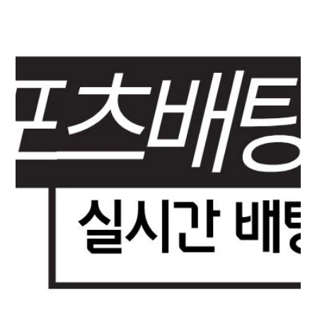
조직 사건을 통해, 스