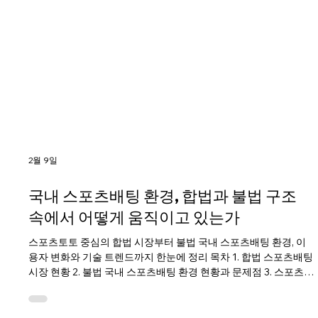
2월 9일
국내 스포츠배팅 환경, 합법과 불법 구조
속에서 어떻게 움직이고 있는가
스포츠토토 중심의 합법 시장부터 불법 국내 스포츠배팅 환경, 이
용자 변화와 기술 트렌드까지 한눈에 정리 목차 1. 합법 스포츠배팅
시장 현황 2. 불법 국내 스포츠배팅 환경 현황과 문제점 3. 스포츠배
팅 이용자 현황과 특성 4. 스포츠배팅에 대한 규제 및 정책 5. 스포