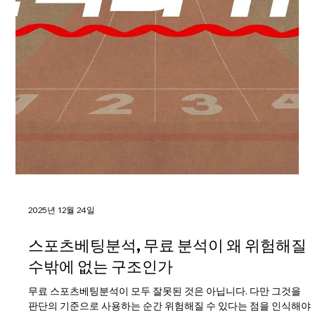
답은 '구조'에 있다
스포츠 베팅의 세계에서 더 많은 분석을 소비하는 것이 반드시 더
나은 결과로 이어지지는 않는다. 오히려 하나의 분석을 보더라도
그 이면의 구조를 꿰뚫어 보고, 그 정보의 가치와 한계를 스스로 저
울질할 수 있는 '해석의 눈'을 기르는 것이 중요하다. 그것만이 이 예
측 불가능하고 혼란스러운 세계에서 자신을 지키고 현명한 길을 찾
는 유일한 방법일 것이다.