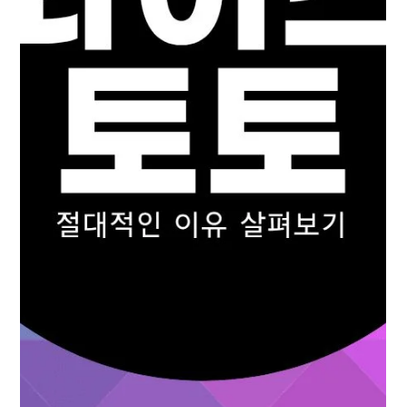
스포츠토토가 사설과 ‘구조부터’ 다른 이유
단순히 합법 프로토와 사설 사이트의 기능적 차이를 나열하는 것을
넘어, 합법 프로토의 구조가 현재와 같이 설계된 법적, 사회적, 경제
적 배경을 심층적으로 분석하고자 한다. 이를 통해 우리는 왜 합법
베팅이 '불편함'을 감수해야 하는지, 그리고 왜 사설 베팅의 '매력'
뒤에는 치명적인 위험이 도사리고 있는지를 구체적으로 명시하고
있습니다.