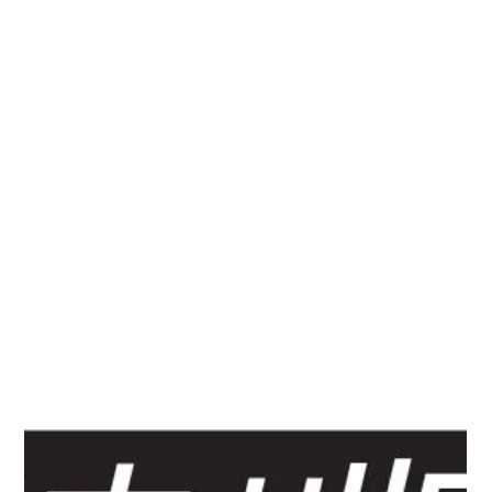
과 추진 과정
워싱턴주 스포츠 베팅 규제 완화 논의는 전면 허용이 아닌 기존 규
제의 실효성을 점검하는 정책 과정에서 출발했습니다. 이 글은 제
한적 허용 구조의 한계, 정책 환경 변화, 입법 검토 단계까지의 추진
과정을 분석하고, 국내 규제 논의와 비교 가능한 구조적 시사점을
정리합니다.