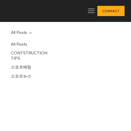
CONTACT
All Posts
All Posts
CONTSTRUCTION
TIPS
스포츠배팅
스포츠뉴스