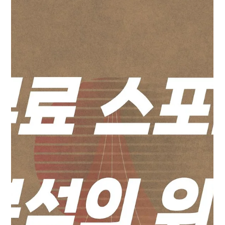
2025년 12월 26일
스포츠 베팅 분석, 왜 항상 혼란스러울까?