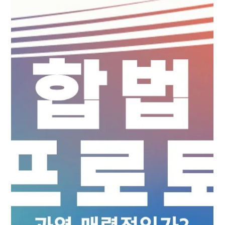
1월 12일
스포츠토토 배당률 보는 법과 배당 표시 방
식
스포츠토토 배당률은 단순한 승부 예측 숫자가 아니라 참여 금액
분포와 운영 구조가 반영된 결과입니다. 이 글은 배당률 표시 방식
과 변동 구조를 설명하며, 수치를 정답이 아닌 경기 흐름을 읽는 참
고 지표로 이해해야 하는 이유를 정리합니다.