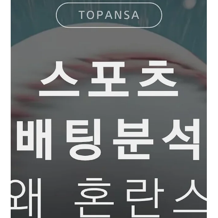
1월 5일
와이즈토토, 어떻게 활용해야 할까? 데이
터 기반 스포츠 분석의 모든 것
와이즈토토가 제공하는 정보의 구조 , 그리고 스포츠배팅 정보 소
비자 입장에서 어떤 관점으로 해석해야 하는지 를 정리한다. 와이
즈토토 데이터를 스포츠베팅 분석에 활용하는 현실적인 방법
Table of Contents 서론: 와이즈토토, 단순 정보 제공자를 넘어 '분
석 플랫폼'으로 이해하기 본론: 와이즈토토 정보의 올바른 해석과