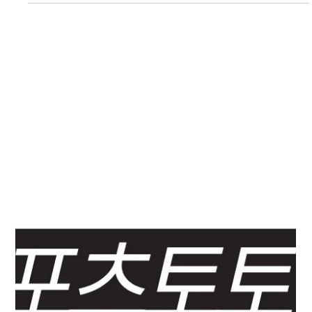
1월 13일
스포츠토토 배당률 계산 방법과 적용 방식
스포츠토토 배당률은 경기 전력 예측이 아니라 참여 금액 분포와
운영 구조를 기반으로 계산됩니다. 이 글은 배당률이 산정·조정되
는 계산 방식과 실제 배당 적용 흐름을 설명하며, 배당률을 정답이
아닌 시장 참여 지표로 이해해야 하는 이유를 정리합니다.