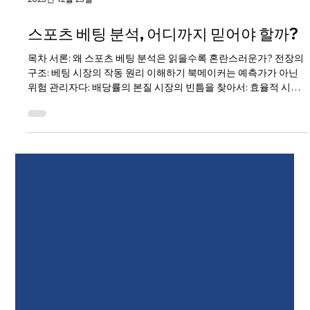
2025년 12월 23일
스포츠 베팅 분석, 어디까지 믿어야 할까?
목차 서론: 왜 스포츠 베팅 분석은 읽을수록 혼란스러운가? 전장의
구조: 베팅 시장의 작동 원리 이해하기 북메이커는 예측가가 아닌
위험 관리자다: 배당률의 본질 시장의 빈틈을 찾아서: 효율적 시장
가설과 비효율성 핵심: 베팅 분석 콘텐츠를 비판적으로 검증하는 5
단계 프레임워크 기준 1. 데이터의 출발점: 어떤 재료로 요리했는
가? 기준 2. 배당률 해석: 숫자가 아닌 '흐름'과 '구조'를 읽어라 💡 심
화 학습: ‘기대값(EV)’ 관점으로 분석의 질 판단하기 기준 3. 무료 분
석과 픽의 한계: 정보인가, 마케팅인가? 기준 4. 분석 프로그램과
AI: 도구에 대한 맹신은 금물 기준 5. 단기 적중 vs 장기 수익률: 무
엇을 보여주는가? 결론: 질문하는 베터가 살아남는다 참고 자료 및
심화 학습을 위한 추천 링크 ‘스포츠토토 분석 사이트’, ‘무료 토토
분석’, ‘토토 분석 픽’과 같은 자극적인 제목의 콘텐츠를 접할수록 정
보의 양은 늘어나지만, 판단은