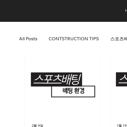
All Posts
CONTSTRUCTION TIPS
스포츠
2월 9일
1월 1