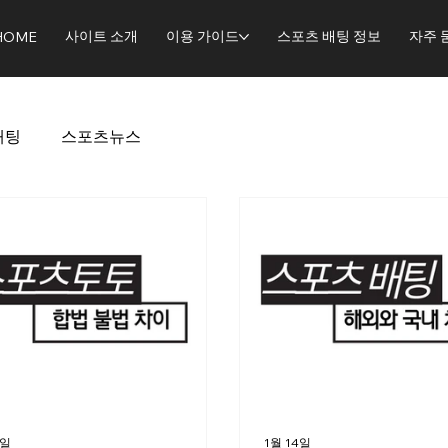
사이트 소개
이용 가이드
스포츠 배팅 정보
자주 
HOME
배팅
스포츠뉴스
9일
1월 14일