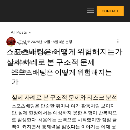
CONTACT
All Posts
판사 토
2025년 12월 15일
3분 분량
All Posts
스포츠배팅은 어떻게 위험해지는가
CONTSTRUCTION TIPS
실제 사례로 본 구조적 문제
스포츠배팅
스포츠배팅은 어떻게 위험해지는
스포츠뉴스
가
실제 사례로 본 구조적 문제와 리스크 분석
스포츠배팅은 단순한 취미나 여가 활동처럼 보이지
만, 실제 현장에서는 예상하지 못한 위험이 반복적으
로 발생한다. 처음에는 소액으로 시작했지만 점점 금
액이 커지면서 통제력을 잃었다는 이야기는 이제 낯