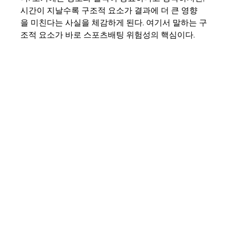
시간이 지날수록 구조적 요소가 결과에 더 큰 영향
을 미친다는 사실을 체감하게 된다. 여기서 말하는 구
조적 요소가 바로 스포츠배팅 위험성의 핵심이다.