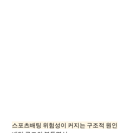
스포츠배팅 위험성이 커지는 구조적 원인