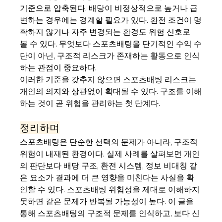
기준으로 압축된다. 배당이 비정상적으로 높거나 급
변하는 경우에는 경계할 필요가 있다. 환전 조건이 명
확하지 않거나 자주 변경되는 환경도 위험 신호로 
볼 수 있다. 무엇보다 스포츠배팅을 단기적인 수익 수
단이 아닌, 구조적 리스크가 존재하는 활동으로 인식
하는 관점이 중요하다.
이러한 기준을 갖추지 않으면 스포츠배팅 리스크는 
개인의 의지와 상관없이 확대될 수 있다. 구조를 이해
하는 것이 곧 위험을 관리하는 첫 단계다.
정리하며
스포츠배팅은 단순한 선택의 문제가 아니라, 구조적 
위험이 내재된 환경이다. 실제 사례를 살펴보면 개인
의 판단보다 배당 구조, 환전 시스템, 정보 비대칭 같
은 요소가 결과에 더 큰 영향을 미친다는 사실을 확
인할 수 있다. 스포츠배팅 위험성을 제대로 이해하지 
못하면 같은 문제가 반복될 가능성이 높다. 이 글을 
통해 스포츠배팅의 구조적 문제를 인식하고, 보다 신