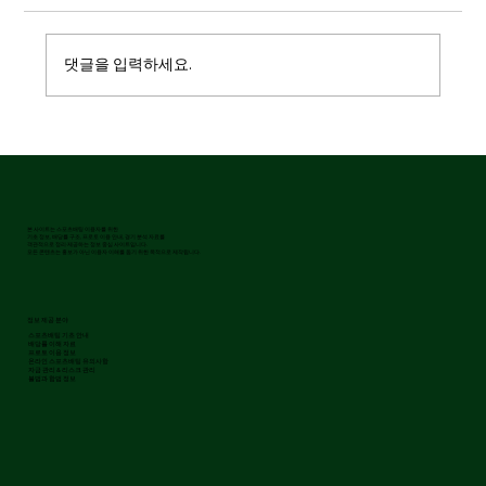
댓글을 입력하세요.
경기 시작 전 배당 변동 되었을 때 다시 검색
이 늘어나는 시점
본 사이트는 스포츠배팅 이용자를 위한
기초 정보, 배당률 구조, 프로토 이용 안내, 경기 분석 자료를
객관적으로 정리·제공하는 정보 중심 사이트입니다.
모든 콘텐츠는 홍보가 아닌 이용자 이해를 돕기 위한 목적으로 제작됩니다.
정보 제공 분야
스포츠배팅 기초 안내
배당률 이해 자료
프로토 이용 정보
온라인 스포츠배팅 유의사항
자금 관리 & 리스크 관리
불법과 함법 정보