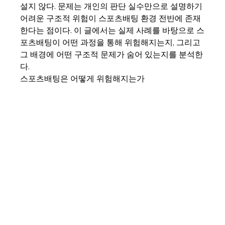
설지 않다. 문제는 개인의 판단 실수만으로 설명하기 
어려운 구조적 위험이 스포츠배팅 환경 전반에 존재
한다는 점이다. 이 글에서는 실제 사례를 바탕으로 스
포츠배팅이 어떤 과정을 통해 위험해지는지, 그리고 
그 배경에 어떤 구조적 문제가 숨어 있는지를 분석한
다.
스포츠배팅은 어떻게 위험해지는가