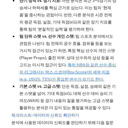
단기 성적 vs. 장기 지표:
 어떤 분석은 최근 3~5경기의 상
승세나 하락세를 핵심 근거로 삼는다. 이는 팀의 '현재 
폼'을 중시하는 관점이다. 반면, 다른 분석은 시즌 전체
의 평균 득점, 실점, 기대 득점(xG)과 같은 장기 지표를 
통해 팀의 '본질적인 실력'을 평가하려 한다.
팀 단위 스탯 vs. 선수 개인 스탯:
 팀 스포츠 분석에서도 
관점은 나뉜다. 팀 전체의 공수 효율, 점유율 등을 보는 
거시적 접근이 있는가 하면, 특정 핵심 선수의 개인 스탯
(Player Props), 출전 여부, 상대 선수와의 상성 등을 파
고드는 미시적 접근이 있다. 
특히 NBA와 같은 선수 중심
의 리그에서는 박스 스코어(Box Score)의 세부 지표
(e.g., USG%, TS%)가 중요한 변수가 되기도 한다.
기본 스탯 vs. 고급 스탯:
 단순 득점, 실점, 승패와 같은 기
본 스탯을 넘어, 기대 득점(xG), 대체 선수 대비 승리 기
여도(WAR) 등 경기 내용의 질을 평가하는 고급 스탯을 
활용하는 분석은 더 깊이 있는 통찰을 제공할 수 있다.
체크리스트: 데이터의 신뢰도 확인하기
분석에 사용된 데이터의 신뢰도를 판단하기 위해 다음 질문