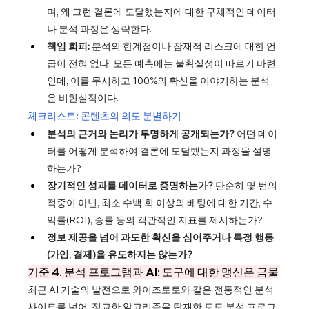
며, 왜 그런 결론에 도달했는지에 대한 구체적인 데이터
나 분석 과정은 생략한다.
책임 회피:
 분석의 한계점이나 잠재적 리스크에 대한 언
급이 전혀 없다. 모든 예측에는 불확실성이 따르기 마련
인데, 이를 무시하고 100%의 확신을 이야기하는 분석
은 비현실적이다.
체크리스트: 콘텐츠의 의도 분별하기
분석의 근거와 논리가 투명하게 공개되는가?
 어떤 데이
터를 어떻게 분석하여 결론에 도달했는지 과정을 설명
하는가?
장기적인 성과를 데이터로 증명하는가?
 단순히 몇 번의 
적중이 아닌, 최소 수백 회 이상의 베팅에 대한 기간, 수
익률(ROI), 승률 등의 객관적인 지표를 제시하는가?
정보 제공을 넘어 과도한 확신을 심어주거나 특정 행동
(가입, 결제)을 유도하지는 않는가?
기준 4. 분석 프로그램과 AI: 도구에 대한 맹신은 금물
최근 AI 기술의 발전으로 와이즈토토와 같은 전통적인 분석 
사이트를 넘어, 정교한 알고리즘을 탑재한 토토 분석 프로그