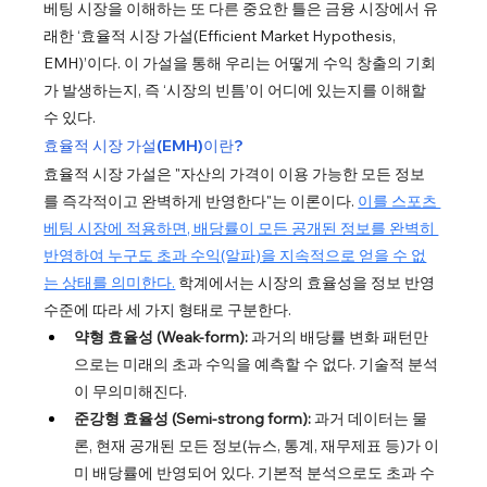
베팅 시장을 이해하는 또 다른 중요한 틀은 금융 시장에서 유
래한 ‘효율적 시장 가설(Efficient Market Hypothesis, 
EMH)’이다. 이 가설을 통해 우리는 어떻게 수익 창출의 기회
가 발생하는지, 즉 ‘시장의 빈틈’이 어디에 있는지를 이해할 
수 있다.
효율적 시장 가설(EMH)이란?
효율적 시장 가설은 "자산의 가격이 이용 가능한 모든 정보
를 즉각적이고 완벽하게 반영한다"는 이론이다. 
이를 스포츠 
베팅 시장에 적용하면, 배당률이 모든 공개된 정보를 완벽히 
반영하여 누구도 초과 수익(알파)을 지속적으로 얻을 수 없
는 상태를 의미한다.
 학계에서는 시장의 효율성을 정보 반영 
수준에 따라 세 가지 형태로 구분한다.
약형 효율성 (Weak-form):
 과거의 배당률 변화 패턴만
으로는 미래의 초과 수익을 예측할 수 없다. 기술적 분석
이 무의미해진다.
준강형 효율성 (Semi-strong form):
 과거 데이터는 물
론, 현재 공개된 모든 정보(뉴스, 통계, 재무제표 등)가 이
미 배당률에 반영되어 있다. 기본적 분석으로도 초과 수