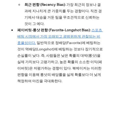
최근 편향 (Recency Bias):
 가장 최근의 정보나 결
과에 지나치게 큰 가중치를 두는 경향이다. 직전 경
기에서 대승을 거둔 팀을 무조건적으로 신뢰하는 
것이 그 예다.
페이버릿-롱샷 편향 (Favorite-Longshot Bias):
스포츠 
베팅 시장에서 가장 오래되고 광범위하게 관찰되는 비
효율성이다.
 일반적으로 정배당(Favorite)에 베팅하는 
것이 역배당(Longshot)에 베팅하는 것보다 장기적으로 
손실률이 낮다. 즉, 사람들은 낮은 확률의 대박(롱샷)을 
실제 가치보다 고평가하고, 높은 확률의 소소한 이익(페
이버릿)은 저평가하는 경향이 있다. 북메이커는 이러한 
편향을 이용해 롱샷의 배당률을 실제 확률보다 더 낮게 
책정하여 마진을 극대화한다.