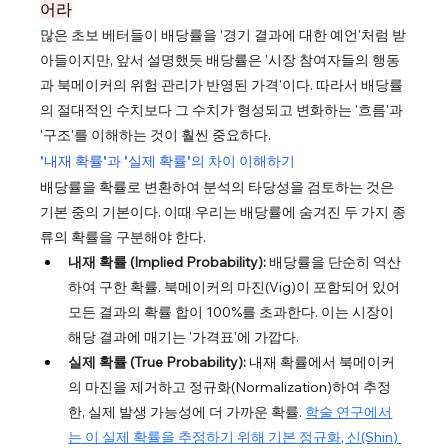
어라
많은 초보 베터들이 배당률을 '경기 결과에 대한 예언'처럼 받
아들이지만, 앞서 설명했듯 배당률은 '시장 참여자들의 행동
과 북메이커의 위험 관리가 반영된 가격'이다. 따라서 배당률
의 절대적인 수치보다 그 수치가 형성되고 변화하는 '흐름'과 
'구조'를 이해하는 것이 훨씬 중요하다.
'내재 확률'과 '실제 확률'의 차이 이해하기
배당률을 확률로 변환하여 분석의 타당성을 검토하는 것은 
기본 중의 기본이다. 이때 우리는 배당률에 숨겨진 두 가지 종
류의 확률을 구분해야 한다.
내재 확률 (Implied Probability):
 배당률을 단순히 역산
하여 구한 확률. 북메이커의 마진(Vig)이 포함되어 있어 
모든 결과의 확률 합이 100%를 초과한다. 이는 시장이 
해당 결과에 매기는 '가격표'에 가깝다.
실제 확률 (True Probability):
 내재 확률에서 북메이커
의 마진을 제거하고 정규화(Normalization)하여 추정
한, 실제 발생 가능성에 더 가까운 확률. 
학술 연구에서
는 이 실제 확률을 추정하기 위해 기본 정규화, 신(Shin) 