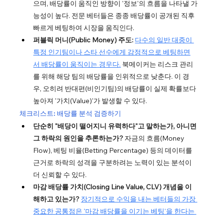
으며, 배당률이 움직인 방향이 '정보'의 흐름을 나타낼 가
능성이 높다. 전문 베터들은 종종 배당률이 공개된 직후 
빠르게 베팅하여 시장을 움직인다.
퍼블릭 머니(Public Money) 주도:
다수의 일반 대중이 
특정 인기팀이나 스타 선수에게 감정적으로 베팅하면
서 배당률이 움직이는 경우다.
 북메이커는 리스크 관리
를 위해 해당 팀의 배당률을 인위적으로 낮춘다. 이 경
우, 오히려 반대편(비인기팀)의 배당률이 실제 확률보다 
높아져 '가치(Value)'가 발생할 수 있다.
체크리스트: 배당률 분석 검증하기
단순히 "배당이 떨어지니 유력하다"고 말하는가, 아니면 
그 하락의 원인을 추론하는가?
 자금의 흐름(Money 
Flow), 베팅 비율(Betting Percentage) 등의 데이터를 
근거로 하락의 성격을 구분하려는 노력이 있는 분석이 
더 신뢰할 수 있다.
마감 배당률 가치(Closing Line Value, CLV) 개념을 이
해하고 있는가?
장기적으로 수익을 내는 베터들의 가장 
중요한 공통점은 '마감 배당률을 이기는 베팅'을 한다는 