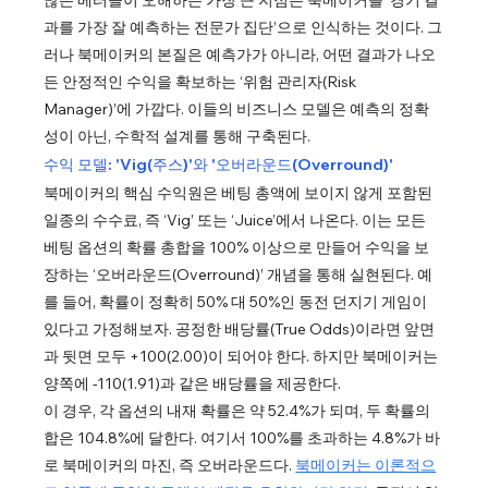
과를 가장 잘 예측하는 전문가 집단’으로 인식하는 것이다. 그
러나 북메이커의 본질은 예측가가 아니라, 어떤 결과가 나오
든 안정적인 수익을 확보하는 ‘위험 관리자(Risk 
Manager)’에 가깝다. 이들의 비즈니스 모델은 예측의 정확
성이 아닌, 수학적 설계를 통해 구축된다.
수익 모델: 'Vig(주스)'와 '오버라운드(Overround)'
북메이커의 핵심 수익원은 베팅 총액에 보이지 않게 포함된 
일종의 수수료, 즉 ‘Vig’ 또는 ‘Juice’에서 나온다. 이는 모든 
베팅 옵션의 확률 총합을 100% 이상으로 만들어 수익을 보
장하는 ‘오버라운드(Overround)’ 개념을 통해 실현된다. 예
를 들어, 확률이 정확히 50% 대 50%인 동전 던지기 게임이 
있다고 가정해보자. 공정한 배당률(True Odds)이라면 앞면
과 뒷면 모두 +100(2.00)이 되어야 한다. 하지만 북메이커는 
양쪽에 -110(1.91)과 같은 배당률을 제공한다.
이 경우, 각 옵션의 내재 확률은 약 52.4%가 되며, 두 확률의 
합은 104.8%에 달한다. 여기서 100%를 초과하는 4.8%가 바
로 북메이커의 마진, 즉 오버라운드다. 
북메이커는 이론적으