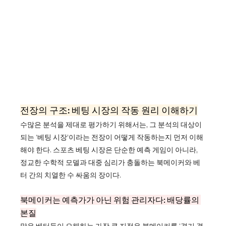
전장의 구조: 베팅 시장의 작동 원리 이해하기
수많은 분석을 제대로 평가하기 위해서는, 그 분석의 대상이 
되는 ‘베팅 시장’이라는 전장이 어떻게 작동하는지 먼저 이해
해야 한다. 스포츠 베팅 시장은 단순한 예측 게임이 아니라, 
정교한 수학적 모델과 대중 심리가 충돌하는 북메이커와 베
터 간의 치열한 수 싸움의 장이다.
북메이커는 예측가가 아닌 위험 관리자다: 배당률의 
본질
많은 베터들이 오해하는 가장 큰 지점은 북메이커를 ‘경기 결