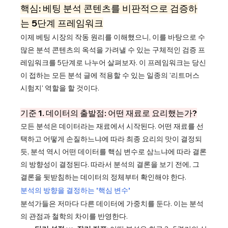
핵심: 베팅 분석 콘텐츠를 비판적으로 검증하
는 5단계 프레임워크
이제 베팅 시장의 작동 원리를 이해했으니, 이를 바탕으로 수
많은 분석 콘텐츠의 옥석을 가려낼 수 있는 구체적인 검증 프
레임워크를 5단계로 나누어 살펴보자. 이 프레임워크는 당신
이 접하는 모든 분석 글에 적용할 수 있는 일종의 '리트머스 
시험지' 역할을 할 것이다.
기준 1. 데이터의 출발점: 어떤 재료로 요리했는가?
모든 분석은 데이터라는 재료에서 시작된다. 어떤 재료를 선
택하고 어떻게 손질하느냐에 따라 최종 요리의 맛이 결정되
듯, 분석 역시 어떤 데이터를 핵심 변수로 삼느냐에 따라 결론
의 방향성이 결정된다. 따라서 분석의 결론을 보기 전에, 그 
결론을 뒷받침하는 데이터의 정체부터 확인해야 한다.
분석의 방향을 결정하는 '핵심 변수'
분석가들은 저마다 다른 데이터에 가중치를 둔다. 이는 분석
의 관점과 철학의 차이를 반영한다.