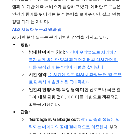
램과 AI 기반 예측 서비스가 급증하고 있다. 이러한 도구들은 
인간의 한계를 뛰어넘는 분석 능력을 보여주지만, 결코 '만능 
정답 기계'는 아니다.
AI와 자동화 도구의 명과 암
AI 기반 분석 도구는 분명 강력한 장점을 가지고 있다.
장점:
방대한 데이터 처리:
인간이 수작업으로 처리하기 
불가능한 방대한 양의 과거 데이터와 실시간 데이
터를 순식간에 분석하여 패턴을 찾아낸다.
시간 절약:
수 시간에 걸친 리서치 과정을 단 몇 분으
로 단축시켜 효율성을 극대화한다.
인간의 편향 배제:
 특정 팀에 대한 선호도나 최근 결
과에 대한 편향 없이, 데이터를 기반으로 객관적인 
확률을 계산한다.
단점:
'Garbage in, Garbage out':
알고리즘의 성능은 입
력되는 데이터의 질에 절대적으로 의존한다.
 부정