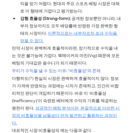
익을 얻기 어렵다. 현대의 주요 스포츠 베팅 시장은 대체
로 이 형태에 가깝다고 평가받는다.
강형 효율성 (Strong-form):
 공개된 정보뿐만 아니라, 내
부자 정보까지도 모두 배당률에 반영된 가장 완벽한 형
태의 시장이다. 
이론적으로는 내부자조차 초과 수익을 
얻을 수 없다.
만약 시장이 완벽하게 효율적이라면, 장기적으로 수익을 내
는 것은 불가능에 가깝다. 북메이커의 마진(Vig) 때문에 모든 
베팅의 기대값은 음수(-)가 되기 때문이다.
우리가 수익을 낼 수 있는 이유: '비효율성'의 존재
다행히도(?) 현실의 시장은 완벽하게 효율적이지 않다. 정보
가 가격에 반영되는 과정에는 시차가 존재하고, 인간의 비합
리적인 판단이 개입하기 때문이다. 바로 이 ‘비효율성
(Inefficiency)’이 숙련된 베터에게 수익의 기회를 제공하는 
원천이 된다. 
성공적인 베팅 분석이란, 본질적으로 이러한 시
장의 비효율성을 남들보다 먼저 발견하고 활용하는 과정이
다.
대표적인 시장 비효율성의 예는 다음과 같다.