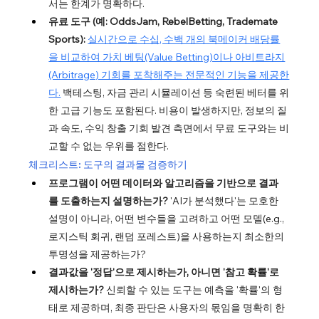
서는 한계가 명확하다.
유료 도구 (예: OddsJam, RebelBetting, Trademate 
Sports):
실시간으로 수십, 수백 개의 북메이커 배당률
을 비교하여 가치 베팅(Value Betting)이나 아비트라지
(Arbitrage) 기회를 포착해주는 전문적인 기능을 제공한
다.
 백테스팅, 자금 관리 시뮬레이션 등 숙련된 베터를 위
한 고급 기능도 포함된다. 비용이 발생하지만, 정보의 질
과 속도, 수익 창출 기회 발견 측면에서 무료 도구와는 비
교할 수 없는 우위를 점한다.
체크리스트: 도구의 결과물 검증하기
프로그램이 어떤 데이터와 알고리즘을 기반으로 결과
를 도출하는지 설명하는가?
 'AI가 분석했다'는 모호한 
설명이 아니라, 어떤 변수들을 고려하고 어떤 모델(e.g., 
로지스틱 회귀, 랜덤 포레스트)을 사용하는지 최소한의 
투명성을 제공하는가?
결과값을 '정답'으로 제시하는가, 아니면 '참고 확률'로 
제시하는가?
 신뢰할 수 있는 도구는 예측을 '확률'의 형
태로 제공하며, 최종 판단은 사용자의 몫임을 명확히 한