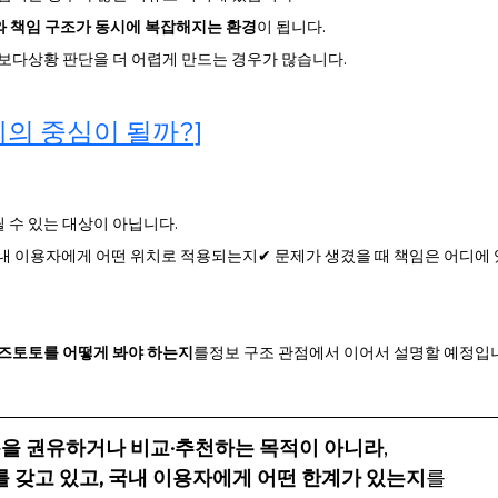
와 책임 구조가 동시에 복잡해지는 환경
이 됩니다.
보다상황 판단을 더 어렵게 만드는 경우가 많습니다.
제의 중심이 될까?]
릴 수 있는 대상이 아닙니다.
내 이용자에게 어떤 위치로 적용되는지✔ 문제가 생겼을 때 책임은 어디에 
즈토토를 어떻게 봐야 하는지
를정보 구조 관점에서 이어서 설명할 예정입
을 권유하거나 비교·추천하는 목적이 아니라
,
 갖고 있고, 국내 이용자에게 어떤 한계가 있는지
를