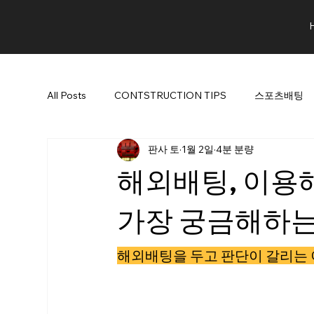
All Posts
CONTSTRUCTION TIPS
스포츠배팅
판사 토
1월 2일
4분 분량
해외배팅, 이용
가장 궁금해하는
해외배팅을 두고 판단이 갈리는