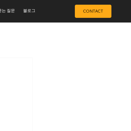
묻는 질문
블로그
CONTACT