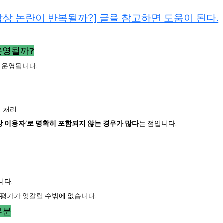
항상 논란이 반복될까?] 글을 참고하면 도움이 된다.
운영될까?
 운영됩니다.
조
쟁 처리
상 이용자’로 명확히 포함되지 않는 경우가 많다
는 점입니다.
니다.
평가가 엇갈릴 수밖에 없습니다.
부분