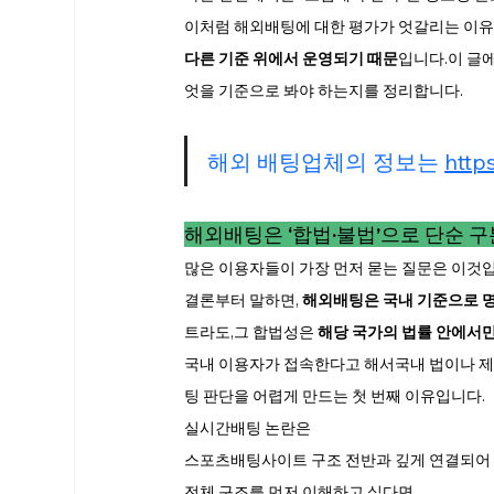
이처럼 해외배팅에 대한 평가가 엇갈리는 이유
다른 기준 위에서 운영되기 때문
입니다.이 글
엇을 기준으로 봐야 하는지를 정리합니다.
해외 배팅업체의 정보는 
http
해외배팅은 ‘합법·불법’으로 단순 
많은 이용자들이 가장 먼저 묻는 질문은 이것
결론부터 말하면, 
해외배팅은 국내 기준으로 
트라도,그 합법성은 
해당 국가의 법률 안에서만
국내 이용자가 접속한다고 해서국내 법이나 제
팅 판단을 어렵게 만드는 첫 번째 이유입니다.
실시간배팅 논란은
스포츠배팅사이트 구조 전반과 깊게 연결되어 
전체 구조를 먼저 이해하고 싶다면