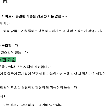
습니다.
 사이트가 동일한 기준을 갖고 있지는 않습니다.
면 된다”
 해외 감독기관을 통해분쟁을 해결하기는 쉽지 않은 경우가 많습니다.
는 구조
입니다.
혼란스럽게 만듭니다.
요한 기준
준을 나눠서 보는 시각
이 필요합니다.
이용 약관이 공개되어 있고 이해 가능한가✔ 분쟁 발생 시 절차가 현실적인
험담에 의존한 단편적인 판단이 될 가능성이 높습니다.
까?
되는 경우가 많은 이유도 여기에 있습니다.