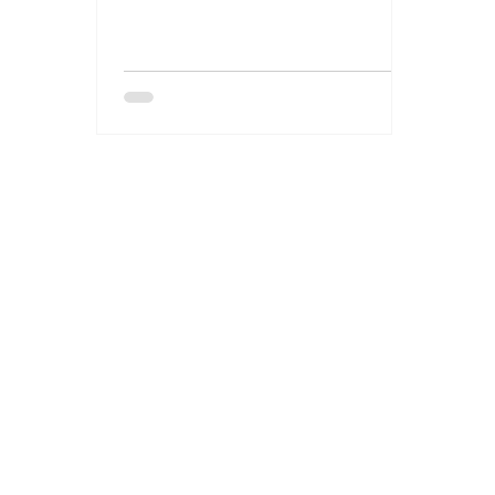
다. 이 글은 포상금 산정 기준과 평가
절차, 기여도에 따른 차등 구조를 설명
하며, 신고만으로 고액 포상금이 지급
된다는 오해를 구조적으로 정리합니
다.