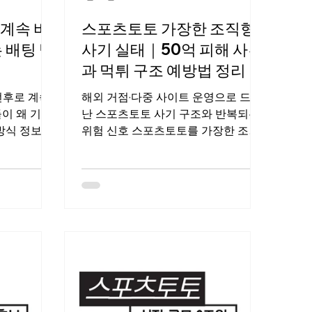
계속 바
스포츠토토 가장한 조직형
 배팅 방
사기 실태｜50억 피해 사건
과 먹튀 구조 예방법 정리
전후로 계속
해외 거점·다중 사이트 운영으로 드러
이 왜 기존
난 스포츠토토 사기 구조와 반복되는
방식 정보를
위험 신호 스포츠토토를 가장한 조직
. 선수 정
형 사기 사건, 무엇이 문제였나 중국을
이터 반영으로
거점으로 한 불법 사이트 운영 조직이
 설명하고,
국내 이용자를 상대로 장기간 사기 행
측보다 배당
각을 벌인 사실이 드러나면서, 스포츠
접근하려는
토토 가장한 조직형 사기 범죄 구조가
를 살펴본
다시 주목받고 있다. 이 사건은 단순한
변화가 발생한
개인 일탈이 아니라, 해외 거점·국내 홍
중요해졌는지
보 조직·차명 계좌를 결합한 전형적인
토 이용 흐
조직형 범죄라는 점에서 의미가 크다.
.
이번 판결의 대상이 된 인물은 조직 구