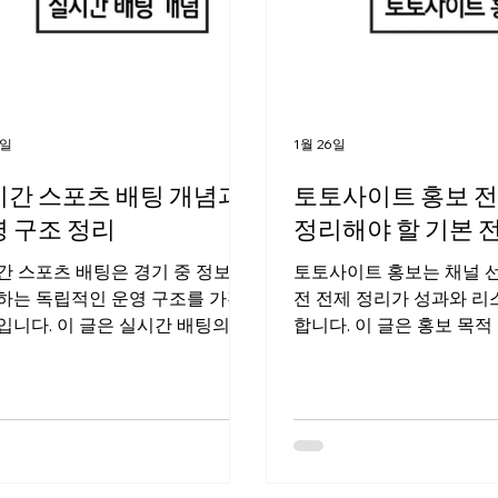
6일
1월 26일
시간 스포츠 배팅 개념과
토토사이트 홍보 전
 구조 정리
정리해야 할 기본 
간 스포츠 배팅은 경기 중 정보를
토토사이트 홍보는 채널 
하는 독립적인 운영 구조를 가진
전 전제 정리가 성과와 리
입니다. 이 글은 실시간 배팅의 개
합니다. 이 글은 홍보 목적
정의부터 경기 데이터 수집, 배당률
구조 준비, 공식·비공식 정
 조정, 배팅 제한 구간까지의 흐름
스크 대응 범위 등 홍보 전
구조적으로 설명하며, 사전 배팅과
리해야 할 기준을 구조적
차이와 시스템적 한계를 함께 정리
무분별한 시도와 감당 가능
다.
위를 구분합니다.