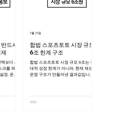
성원 중 한 명으로, 해외에서 직접 사
이트 운영에 관여한 역할을 맡았다. 해
당 인물은 공범들과 함께 중국 연운항
지역의 아파트를 사무실처럼 사용하
며 이른바 ‘먹튀 사이트’를 운영했다.
외형상으로는 스포츠토토나 주식 거
1월 21일
래 플랫폼을 연상시키는 구조였지만,
실제 목적은 이용자의 반복 입금을 유
 반드시
합법 스포츠토토 시장 규모
도하는 데 있었다. 중국을 거점으로 운
전제
6조 한계 구조
영된 불법 스포츠토토 사기 조직 사건
을 통해, 스
선택보다 사
합법 스포츠토토 시장 규모 6조는 절
스크를 좌우
대적 성장 한계가 아니라, 현재 제도와
 설정, 운영
운영 구조가 만들어낸 결과값입니다.
보 구분, 리
이 글은 6조라는 수치가 반복되는 배
 반드시 정
경과 구조적 제약을 분석하며, 시장 정
으로 정리해
체를 수요 한계가 아닌 제도형 시장의
한 홍보 범
특성으로 해석해야 하는 이유를 정리
합니다.