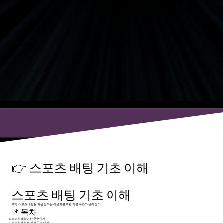
👉 스포츠 배팅 기초 이해
스포츠 배팅 기초 이해
부제: 스포츠 배팅을 처음 접하는 이용자를 위한 기본 구조와 용어 정리
📌 목차
스포츠 배팅이란 무엇인가
스포츠 배팅의 기본 구조 이해