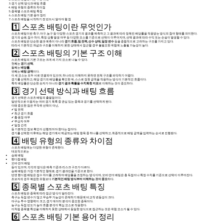
경기 선택 방식과 배팅 흐름
배팅 유형의 종류와 차이점
종목별 스포츠 배팅 특징
스포츠 배팅 기본 용어 정리
스포츠 배팅을 시작하기 전 반드시 알아야 할 점
1️⃣ 스포츠 배팅이란 무엇인가
스포츠 배팅이란 축구, 야구, 농구 등 다양한 스포츠 경기의 결과를 예측하고 그 결과에 따라 정해진 배당률을 적용받는 방식의 참여 형태를 의미한다.
경기의 승패, 점수 차이, 특정 상황 발생 여부 등 다양한 요소를 기준으로 선택이 이루어지며, 선택 결과에 따라 수익 또는 손실이 발생할 수 있다.
스포츠 배팅은 단순한 결과 예측이 아니라
경기 흐름, 팀 전력, 선수 상태, 일정 변수
등을 종합적으로 고려하는 구조를 가지고 있다.
따라서 기본적인 개념과 구조를 이해하지 못한 상태에서 접근할 경우 불필요한 위험에 노출될 가능성이 높다.
2️⃣ 스포츠 배팅의 기본 구조 이해
스포츠 배팅의 기본 구조는 크게 세 가지 요소로 나눌 수 있다.
첫째는
경기 선택
,
둘째는
배당률
,
셋째는
배팅 금액
이다.
이 세 요소는 모두 서로 연결되어 있으며, 하나라도 이해하지 못하면 전체 구조를 파악하기 어렵다.
경기를 선택하고, 해당 경기의 배당률을 확인한 뒤, 스스로 정한 금액을 적용하는 방식이 기본적인 흐름이다.
특히 배당률은 단순한 숫자가 아니라
경기 결과 확률을 수치화한 지표
로 이해하는 것이 중요하다.
3️⃣ 경기 선택 방식과 배팅 흐름
경기 선택은 스포츠 배팅의 출발점이다.
일반적으로 이용자는 여러 경기 목록 중 관심 있는 종목과 경기를 선택하게 된다.
이때 중요한 점은 무작위 선택이 아닌,
✔ 팀 전력
✔ 최근 경기 흐름
✔ 홈·원정 여부
✔ 부상자 여부
✔ 일정 간격
등 기본적인 정보 확인이 선행되어야 한다는 점이다.
경기를 선택한 이후에는 해당 경기에서 제공되는 배팅 항목 중 하나를 선택하고, 최종적으로 배팅 금액을 입력하는 순서로 진행된다.
4️⃣ 배팅 유형의 종류와 차이점
스포츠 배팅에는 다양한 유형이 존재한다.
대표적으로는
승패 배팅
핸디캡 배팅
오버·언더 배팅
등이 있으며, 각각의 방식은 예측 기준과 리스크 구조가 다르다.
승패 배팅은 가장 기본적인 형태로, 경기 결과만을 기준으로 한다.
반면 핸디캡 배팅은 점수 차이를 고려하여 배당률을 조정하는 방식이며, 오버·언더 배팅은 총 득점이나 특정 수치를 기준으로 선택이 이루어진다.
초보자의 경우 복잡한 유형보다
기본적인 배팅 방식부터 이해하는 것이 중요
하다.
5️⃣ 종목별 스포츠 배팅 특징
스포츠 배팅은 종목에 따라 접근 방식이 달라진다.
축구는 득점 변수가 많고 무승부 가능성이 존재하기 때문에 비교적 변동성이 크다.
야구는 투수 영향력이 크고, 경기 데이터 분석이 중요한 종목이다.
농구는 득점 빈도가 높아 흐름 분석이 핵심 요소로 작용한다.
이처럼 종목별 특성을 이해하지 못한 상태에서 동일한 방식으로 접근하는 것은 위험 요소가 될 수 있다.
6️⃣ 스포츠 배팅 기본 용어 정리