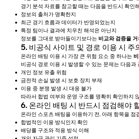
경기 분석 자료를 참고할 때는 다음을 반드시 확인해
정보의 출처가 명확한지
최근 경기 흐름과 데이터가 반영되었는지
특정 팀이나 결과에 치우친 해석은 아닌지
정보를 그대로 받아들이기보다는
비교와 검증을 거
5. 비공식 사이트 및 경로 이용 시 
온라인 배팅 이용 시 가장 큰 위험 요소 중 하나는
비
비공식 경로 이용 시 발생할 수 있는 문제는 다음과
개인 정보 유출 위험
금전적 손실 발생 시 보호 장치 부재
이용 중 분쟁 발생 시 대응 불가
따라서 합법 여부와 운영 구조를 명확히 확인하지 
6. 온라인 배팅 시 반드시 점검해야
온라인 스포츠 배팅을 이용하기 전, 아래 항목을 점
합법적인 이용 방식인지 확인
배당률 구조와 적용 방식 이해
개인 자금 관리 기준 설정