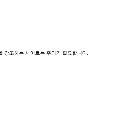
택을 강조하는 사이트는 주의가 필요합니다.