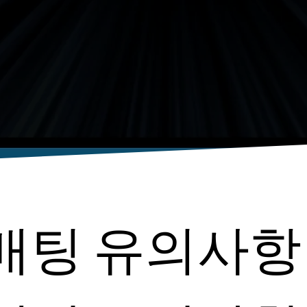
 배팅 유의사항