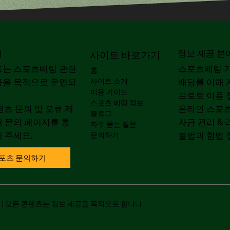
내
정보 제공 분
사이트 바로가기
트는 스포츠배팅 관련
스포츠배팅 
홈
공을 목적으로 운영되
사이트 소개
배당률 이해 
이용 가이드
프로토 이용 
스포츠 배팅 정보
텐츠 문의 및 오류 제
온라인 스포
블로그
래 문의 페이지를 통
자금 관리 &
자주 묻는 질문
 주세요.
불법과 함법 
문의하기
포츠 문의하기
트 | 모든 콘텐츠는 정보 제공을 목적으로 합니다.