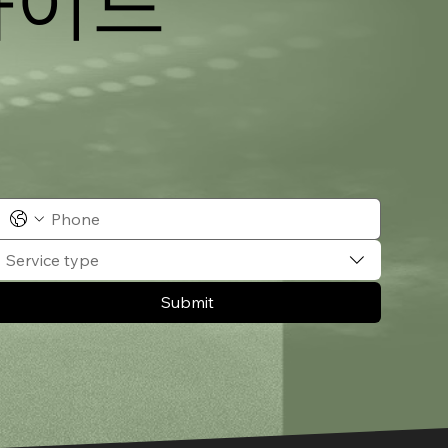
가이드
Service type
Submit