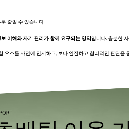
분 줄일 수 있습니다.
정보 이해와 자기 관리가 함께 요구되는 영역
입니다. 충분한 
위험 요소를 사전에 인지하고, 보다 안전하고 합리적인 판단을 
PPORT