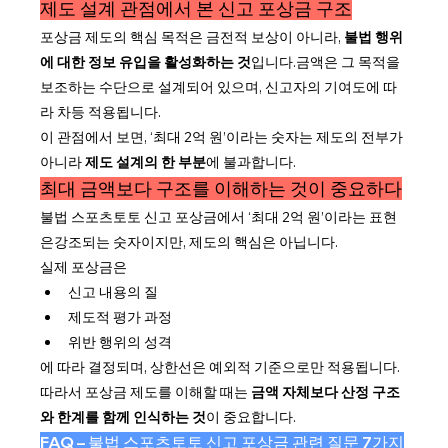
제도 설계 관점에서 본 신고 포상금 구조
포상금 제도의 핵심 목적은 금전적 보상이 아니라, 
불법 행위
에 대한 정보 유입을 활성화하는 것
입니다.금액은 그 목적을 
보조하는 수단으로 설계되어 있으며, 신고자의 기여도에 따
라 차등 적용됩니다.
이 관점에서 보면, ‘최대 2억 원’이라는 숫자는 제도의 전부가 
아니라 
제도 설계의 한 부분
에 불과합니다.
최대 금액보다 구조를 이해하는 것이 중요하다
불법 스포츠토토 신고 포상금에서 ‘최대 2억 원’이라는 표현
은강조되는 숫자이지만, 제도의 핵심은 아닙니다.
실제 포상금은
신고 내용의 질
제도적 평가 과정
위반 행위의 성격
에 따라 결정되며, 상한선은 예외적 기준으로만 적용됩니다.
따라서 포상금 제도를 이해할 때는 
금액 자체보다 산정 구조
와 한계를 함께 인식하는 것
이 중요합니다.
FAQ – 불법 스포츠토토 신고 포상금 관련 질문 7가지