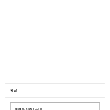
댓글
댓글을 입력하세요.