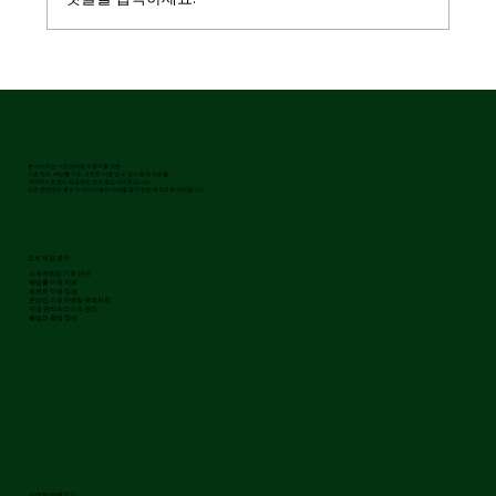
워싱턴주 스포츠 베팅 규제 완화 논의 배경과 추진
본 사이트는 스포츠배팅 이용자를 위한
기초 정보, 배당률 구조, 프로토 이용 안내, 경기 분석 자료를
객관적으로 정리·제공하는 정보 중심 사이트입니다.
과정
모든 콘텐츠는 홍보가 아닌 이용자 이해를 돕기 위한 목적으로 제작됩니다.
정보 제공 분야
스포츠배팅 기초 안내
배당률 이해 자료
프로토 이용 정보
온라인 스포츠배팅 유의사항
자금 관리 & 리스크 관리
불법과 함법 정보
사이트 바로가기