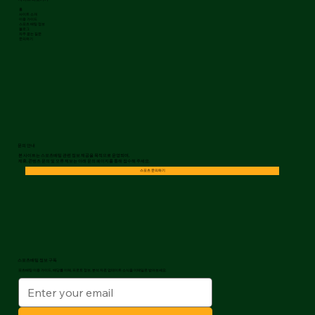
홈
사이트 소개
이용 가이드
스포츠 배팅 정보
블로그
자주 묻는 질문
문의하기
문의 안내
본 사이트는 스포츠배팅 관련 정보 제공을 목적으로 운영되며,
제휴, 콘텐츠 문의 및 오류 제보는 아래 문의 페이지를 통해 접수해 주세요.
스포츠 문의하기
스포츠배팅 정보 구독
포츠배팅 이용 가이드, 배당률 이해, 프로토 정보, 분석 자료 업데이트 소식을 이메일로 받아보세요.