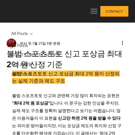
CONTACT
All Posts
판사 토
1월 21일
3분 분량
All Posts
불법 스포츠토토 신고 포상금 최대
CONTSTRUCTION TIPS
2억 원 산정 기준
스포츠배팅
불법 스포츠토토 신고 포상금 최대 2억 원이 산정되
스포츠뉴스
는 실제 기준과 제도 구조
불법 스포츠토토 신고와 관련해 가장 많이 회자되는 표현은 
“최대 2억 원 포상금”
입니다. 이 문구는 강한 인상을 주지만, 
실제 제도 구조를 정확히 설명한다고 보기는 어렵습니다. 많
은 이용자들이 이 표현을 
신고만 하면 2억 원을 받을 수 있다
는 의미로 받아들이지만, 이는 포상금 제도의 취지와 산정 구
조를 단순화한 해석에 가깝습니다. 이 글에서는 ‘최대 2억 