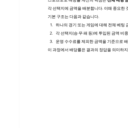
각 선택지에 금액을 배분합니다. 이때 중요한 
기본 구조는 다음과 같습니다.
하나의 경기 또는 게임에 대해 전체 베팅
각 선택지(승·무·패 등)에 투입된 금액 비
운영 수수료를 제외한 금액을 기준으로 
이 과정에서 배당률은 결과의 정답을 의미하지 