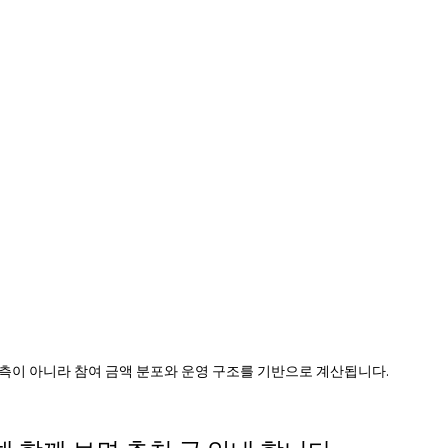
측이 아니라 참여 금액 분포와 운영 구조를 기반으로 계산됩니다.