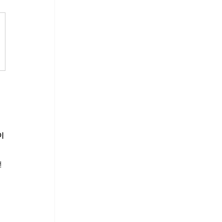
리
 
전
 