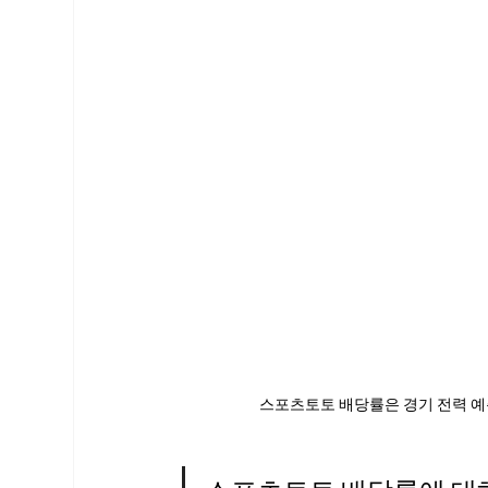
스포츠토토 배당률은 경기 전력 예