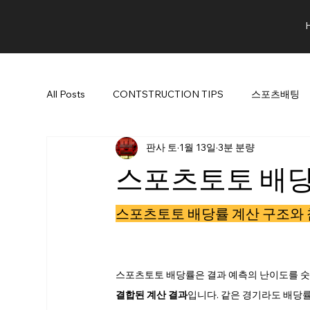
All Posts
CONTSTRUCTION TIPS
스포츠배팅
판사 토
1월 13일
3분 분량
스포츠토토 배당
스포츠토토 배당률 계산 구조와 
스포츠토토 배당률은 결과 예측의 난이도를 숫
결합된 계산 결과
입니다. 같은 경기라도 배당률