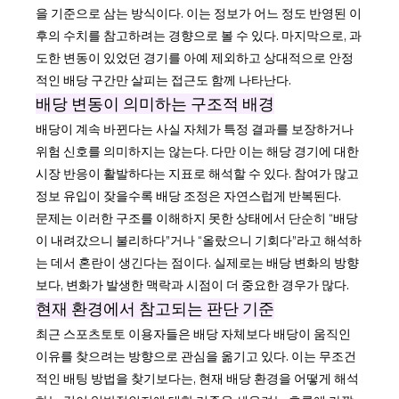
을 기준으로 삼는 방식이다. 이는 정보가 어느 정도 반영된 이
후의 수치를 참고하려는 경향으로 볼 수 있다. 마지막으로, 과
도한 변동이 있었던 경기를 아예 제외하고 상대적으로 안정
적인 배당 구간만 살피는 접근도 함께 나타난다.
배당 변동이 의미하는 구조적 배경
배당이 계속 바뀐다는 사실 자체가 특정 결과를 보장하거나 
위험 신호를 의미하지는 않는다. 다만 이는 해당 경기에 대한 
시장 반응이 활발하다는 지표로 해석할 수 있다. 참여가 많고 
정보 유입이 잦을수록 배당 조정은 자연스럽게 반복된다.
문제는 이러한 구조를 이해하지 못한 상태에서 단순히 “배당
이 내려갔으니 불리하다”거나 “올랐으니 기회다”라고 해석하
는 데서 혼란이 생긴다는 점이다. 실제로는 배당 변화의 방향
보다, 변화가 발생한 맥락과 시점이 더 중요한 경우가 많다.
현재 환경에서 참고되는 판단 기준
최근 스포츠토토 이용자들은 배당 자체보다 배당이 움직인 
이유를 찾으려는 방향으로 관심을 옮기고 있다. 이는 무조건
적인 배팅 방법을 찾기보다는, 현재 배당 환경을 어떻게 해석