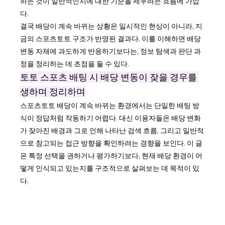
하는 것이 일반적인지에 대한 기준을 세우려는 흐름에 가깝
다.
결국 배당이 계속 바뀌는 상황은 일시적인 현상이 아니라, 지
금의 스포츠토토 구조가 반영된 결과다. 이를 이해하면 배당 
변동 자체에 과도하게 반응하기보다는, 정보 탐색과 판단 과
정을 정리하는 데 초점을 둘 수 있다.
토토 스포츠 배팅 시 배당 변동이 잦을 경우를 
생하며 정리하며
스포츠토토 배당이 계속 바뀌는 환경에서는 단일한 배팅 방
식이 정답처럼 작동하기 어렵다. 대신 이용자들은 배당 변화
가 잦아진 배경과 그로 인해 나타난 검색 흐름, 그리고 일반적
으로 참고되는 접근 방향을 확인하려는 경향을 보인다. 이 글
은 특정 선택을 권하거나 평가하기보다, 현재 배당 환경이 어
떻게 인식되고 있는지를 구조적으로 살펴보는 데 목적이 있
다.