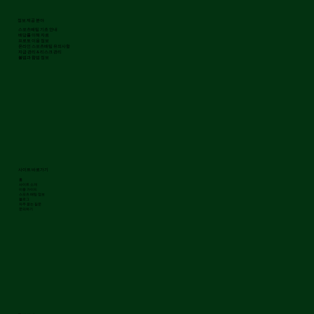
정보 제공 분야
스포츠배팅 기초 안내
배당률 이해 자료
프로토 이용 정보
온라인 스포츠배팅 유의사항
자금 관리 & 리스크 관리
불법과 함법 정보
사이트 바로가기
홈
사이트 소개
이용 가이드
스포츠 배팅 정보
블로그
자주 묻는 질문
문의하기