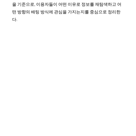
을 기준으로, 이용자들이 어떤 이유로 정보를 재탐색하고 어
떤 방향의 배팅 방식에 관심을 가지는지를 중심으로 정리한
다.