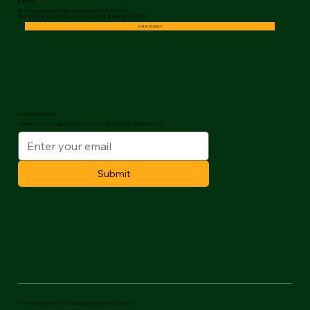
문의 안내
본 사이트는 스포츠배팅 관련 정보 제공을 목적으로 운영되며,
제휴, 콘텐츠 문의 및 오류 제보는 아래 문의 페이지를 통해 접수해 주세요.
스포츠 문의하기
스포츠배팅 정보 구독
포츠배팅 이용 가이드, 배당률 이해, 프로토 정보, 분석 자료 업데이트 소식을 이메일로 받아보세요.
Submit
© 2025 스포츠배팅 정보 사이트 | 모든 콘텐츠는 정보 제공을 목적으로 합니다.