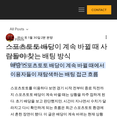
CONTACT
All Posts
판사 토
1월 30일
2분 분량
All Posts
스포츠토토 배당이 계속 바뀔 때 사
CONTSTRUCTION TIPS
람들이 찾는 배팅 방식
스포츠배팅
스포츠뉴스
배당 스포츠토토 배당이 계속 바뀔 때에서 
이용자들이 재탐색하는 배팅 접근 흐름
스포츠토토를 이용하다 보면 경기 시작 전부터 종료 직전까
지 스포츠토토 배당이 계속 바뀔 때는 상황을 자주 접하게 된
다. 초기 배당을 보고 판단했지만, 시간이 지나면서 수치가 달
라지고 다시 확인하게 되는 흐름은 최근 스포츠토토 환경에
서 흔한 장면이 됐다. 이 글은 배당이 계속 바뀌는 현재 상황