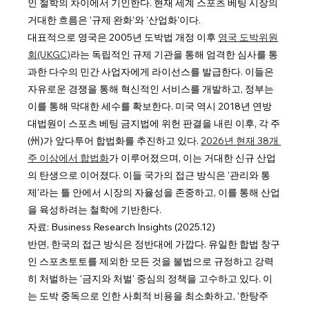
인 철학의 차이에서 기인한다. 현재 세계 스포츠 베팅 시장의 
거대한 흐름은 '규제 완화'와 '산업화'이다.
대표적으로 영국은 2005년 도박법 개정 이후 
영국 도박위원
회(UKGC)
라는 독립적인 규제 기관을 통해 엄격한 심사를 통
과한 다수의 민간 사업자에게 라이선스를 발급한다. 이들은 
자유로운 경쟁을 통해 혁신적인 서비스를 개발하고, 정부는 
이를 통해 막대한 세수를 확보한다. 미국 역시 2018년 연방
대법원이 스포츠 베팅 금지법에 위헌 판결을 내린 이후, 각 주
(州)가 앞다투어 합법화를 추진하고 있다. 
2026년 현재 38개 
주 이상에서 합법화
가 이루어졌으며, 이는 거대한 신규 산업
의 탄생으로 이어졌다. 이들 국가의 접근 방식은 '관리와 통
제'라는 틀 안에서 시장의 자율성을 존중하고, 이를 통해 산업
을 육성하려는 철학에 기반한다.
자료: Business Research Insights (2025.12)
반면, 한국의 접근 방식은 정반대에 가깝다. 유일한 합법 창구
인 스포츠토토를 제외한 모든 것을 불법으로 규정하고 강력
히 처벌하는 '금지와 처벌' 중심의 정책을 고수하고 있다. 이
는 도박 중독으로 인한 사회적 비용을 최소화하고, '한탕주