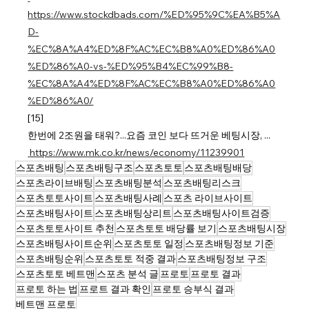
https://www.stockdbads.com/%ED%95%9C%EA%B5%A
D-
%EC%8A%A4%ED%8F%AC%EC%B8%A0%ED%86%A0
%ED%86%A0-vs-%ED%95%B4%EC%99%B8-
%EC%8A%A4%ED%8F%AC%EC%B8%A0%ED%86%A0
%ED%86%A0/
[15]
한번에 2조원을 태워?...요즘 코인 보다 뜨거운 베팅시장, ...
https://www.mk.co.kr/news/economy/11239901
스포츠배팅
스포츠배팅구조
스포츠토토
스포츠배팅배당
스포츠라이브배팅
스포츠배팅분석
스포츠배팅리스크
스포츠토토사이트
스포츠배팅사례
스포츠 라이브사이트
스포츠배팅사이트
스포츠배팅상리트
스포츠배팅사이트검증
스포츠토토사이트 추천
스포츠토토 배당률 보기
스포츠배팅시장
스포츠배팅사이트순위
스포츠토토 일정
스포츠배팅정보 기준
스포츠배팅순위
스포츠토토 적중 결과
스포츠배팅정보 구조
스포츠토토 베트맨
스포츠 분석 글
프로토
프로토 결과
프로토 하는 법
프로트 결과 확인
프로토 승부식 결과
베트맨 프로토