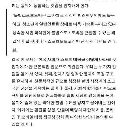
키는 행위에 동참하는 것임을 인지해야 한다.
"불법스포츠도박은 그 자체로 심각한 범죄행위임에도 불구
하고, 청소년과 일반인들을 상대로 더욱 기승을 부리고 있다. 
성숙한 시민 의식만이 불법스포츠도박을 근절할 수 있는 해
결책이 될 것이다." - 스포츠토토코리아 관계자, 
더팩트 인터
뷰
결국 이 문제는 한국 사회가 스포츠 베팅을 어떻게 바라볼 것
인지에 대한 근본적인 질문으로 귀결된다. 우리는 두 가지 갈
림길 앞에 서 있다. 첫째, 현재처럼 엄격한 통제와 독점 구조
를 유지하며, 천문학적인 규모로 성장한 불법 시장과의 소모
적인 전쟁을 계속하는 길이다. 둘째, 사회적 합의를 바탕으로 
규제를 점진적으로 현실화하고 합법 시장의 경쟁력을 높여, 
음지에 숨어 있는 막대한 불법 수요를 양지로 끌어내는 길이
다. 여기에는 환급률 상향, 단폴더 베팅의 제한적 허용, 온라
인 및 모바일 베팅 접근성 강화 등 다양한 방안이 논의될 수 
있을 것이다.