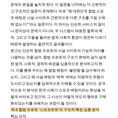
문제의 본질을 놓치게 된다. 이 질문들 너머에는 더 근본적이
고 구조적인 질문이 존재한다. 바로 "왜 대한민국 합법 스포
츠 베팅은 사설 사이트와 근본적으로 다른 구조를 가질 수밖
에 없는가?"라는 질문이다. 이 차이는 단순히 서비스의 질이
나 편의성의 문제가 아니라, 두 시스템이 태동한 철학과 목
적, 그리고 이들을 둘러싼 법적·사회적 환경이 완전히 다르기 
때문에 발생하는 필연적인 결과물이다.
본고는 단순히 합법 프로토와 사설 사이트의 기능적 차이를 
나열하는 것을 넘어, 합법 프로토의 구조가 현재와 같이 설계
된 법적, 사회적, 경제적 배경을 심층적으로 분석하고자 한
다. 이를 통해 우리는 왜 합법 베팅이 '불편함'을 감수해야 하
는지, 그리고 왜 사설 베팅의 '매력' 뒤에는 치명적인 위험이 
도사리고 있는지를 입체적으로 이해할 수 있을 것이다. 궁극
적으로 이 분석은 한국 사회가 스포츠 베팅이라는 현상을 어
떻게 바라보고 있으며, 그 시선이 어떻게 제도의 형태로 구체
화되었는지를 파헤치는 과정이 될 것이다.
국내 합법 프로토 ‘스포츠토토’의 구조적 특징 심층 분석
핵심 요약