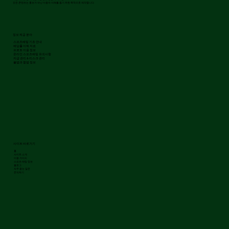
모든 콘텐츠는 홍보가 아닌 이용자 이해를 돕기 위한 목적으로 제작됩니다.
정보 제공 분야
스포츠배팅 기초 안내
배당률 이해 자료
프로토 이용 정보
온라인 스포츠배팅 유의사항
자금 관리 & 리스크 관리
불법과 함법 정보
사이트 바로가기
홈
사이트 소개
이용 가이드
스포츠 배팅 정보
블로그
자주 묻는 질문
문의하기