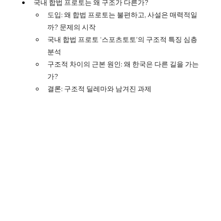
국내 합법 프로토는 왜 구조가 다른가?
도입: 왜 합법 프로토는 불편하고, 사설은 매력적일
까? 문제의 시작
국내 합법 프로토 ‘스포츠토토’의 구조적 특징 심층 
분석
구조적 차이의 근본 원인: 왜 한국은 다른 길을 가는
가?
결론: 구조적 딜레마와 남겨진 과제