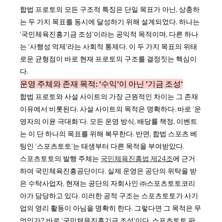
합법 프로토의 모든 구조적 특징은 단일 목표가 아닌, 상충하
는 두 가지 목표를 동시에 달성하기 위해 설계되었다. 하나는 
'국민체육진흥기금 조성'이라는 공익적 목적이며, 다른 하나
는 '사행성 억제'라는 사회적 통제다. 이 두 가지 목표의 위태
로운 균형점이 바로 현재 프로토의 구조를 결정짓는 핵심이
다.
운영 주체와 존재 목적: ‘수익’이 아닌 ‘기금 조성’
합법 프로토와 사설 사이트의 가장 근원적인 차이는 그 존재 
이유에서 비롯된다. 사설 사이트의 목적은 명확하다. 바로 '운
영자의 이윤 극대화'다. 모든 운영 방식, 배당률 책정, 이벤트
는 이 단 하나의 목표를 위해 복무한다. 반면, 합법 스포츠 베
팅인 '스포츠토토'는 태생부터 다른 목적을 부여받았다.
스포츠토토의 발행 주체는 
국민체육진흥법 제24조
에 근거
하여 국민체육진흥공단이다. 실제 운영은 공단의 위탁을 받
은 수탁사업자, 현재는 공단의 자회사인 ㈜스포츠토토코리
아가 담당하고 있다. 이러한 공적 구조는 스포츠토토가 사기
업의 영리 활동이 아님을 명확히 한다. 그렇다면 그 목적은 무
엇인가? 바로 '국민체육진흥기금 조성'이다. 스포츠토토 판