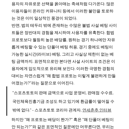
용자의 자유로운 선택을 옭아매는 족쇄처럼 다가온다. 많은 
이용자들이 온라인 커뮤니티 등에서 이러한 불만을 토로하
는 것은 이미 일상적인 풍경이 되었다.
반면, 법의 테두리 밖에 존재하는 수많은 불법 사설 베팅 사이
트들은 정반대의 경험을 제시하며 사용자를 유혹한다. 합법 
프로토보다 월등히 높은 배당률, 원하는 경기 하나에만 자유
롭게 베팅할 수 있는 단폴더 베팅 허용, 경기 중에도 베팅이 
가능한 실시간(라이브) 베팅, 그리고 사실상 제한이 없는 베
팅 금액까지. 표면적으로만 본다면 사설 사이트의 조건은 이
용자에게 압도적으로 유리해 보인다. 이러한 극명한 경험의 
대비는 자연스럽게 "왜 합법 프로토는 이렇게 불편하게 만들
어졌는가?"라는 질문으로 이어진다.
"스포츠토토의 판매 금액으로 사업 운영비, 판매점 수수료, 
국민체육진흥기금 조성도 하고 있기에 환급률이 떨어질 수
밖에 없다." - 스포츠토토 코리아 관계자, 
연세춘추 인터뷰
하지만 "왜 프로토는 배당이 짠가?" 혹은 "왜 단폴더 베팅이 
안 되는가?"와 같은 표면적인 질문에만 머무른다면, 우리는 