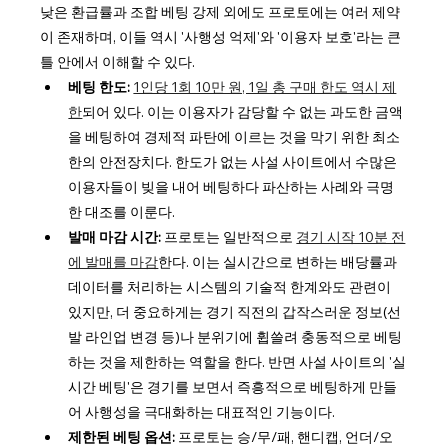
낮은 환급률과 조합 베팅 강제 외에도 프로토에는 여러 제약
이 존재하며, 이들 역시 '사행성 억제'와 '이용자 보호'라는 큰 
틀 안에서 이해할 수 있다.
베팅 한도:
1인당 1회 10만 원, 1일 총 구매 한도 역시 제
한
되어 있다. 이는 이용자가 감당할 수 없는 과도한 금액
을 베팅하여 경제적 파탄에 이르는 것을 막기 위한 최소
한의 안전장치다. 한도가 없는 사설 사이트에서 수많은 
이용자들이 빚을 내어 베팅하다 파산하는 사례와 극명
한 대조를 이룬다.
발매 마감 시간:
 프로토는 일반적으로 
경기 시작 10분 전
에 발매를 마감
한다. 이는 실시간으로 변하는 배당률과 
데이터를 처리하는 시스템의 기술적 한계와도 관련이 
있지만, 더 중요하게는 경기 직전의 갑작스러운 정보(선
발 라인업 변경 등)나 분위기에 휩쓸려 충동적으로 베팅
하는 것을 제한하는 역할을 한다. 반면 사설 사이트의 '실
시간 베팅'은 경기를 보면서 즉흥적으로 베팅하게 만들
어 사행성을 극대화하는 대표적인 기능이다.
제한된 베팅 옵션:
 프로토는 승/무/패, 핸디캡, 언더/오