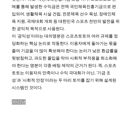
매를 통해 발생한 수익금은 전액 국민체육진흥기금으로 편
입되어, 생활체육 시설 건립, 전문체육 선수 육성, 장애인체
육 지원, 국제대회 개최 등 대한민국 스포츠 전반의 발전을 위
한 공익적 목적으로 사용된다.
이 '공익성'이라는 대의명분은 스포츠토토의 여러 규제를 정
당화하는 핵심 논리로 작동한다. 이용자에게 돌아가는 몫을 
줄여 기금을 더 많이 확보해야 한다는 논리가 낮은 환급률을 
뒷받침하고, 과도한 몰입을 막아 사회적 부작용을 최소화해
야 한다는 명분이 각종 베팅 제약의 근거가 된다. 즉, 스포츠
토토는 이용자의 만족이나 수익 극대화가 아닌, '기금 조
성'과 '사회적 안정'이라는 두 마리 토끼를 잡기 위해 설계된 
시스템인 것이다.
2022년