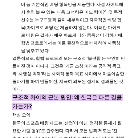
버 등 기본적인 베팅 항목만을 제공한다. 사설 사이트에
서 흔히 볼 수 있는 '다음 코너킥은 어느 팀이?', '첫 득점 
선수는 누구?' 등과 같이 세부적이고 자극적인 베팅 항
목(마이크로 베팅)은 제공하지 않는다.  이러한 마이크
로 베팅은 결과가 매우 빠르게 나와 중독성이 강하기에, 
합법 프로토에서는 이를 원천적으로 배제하여 사행성
을 낮추고 있다.
결론적으로, 합법 프로토의 모든 구조적 '불편함'은 우연히 만
들어진 것이 아니다. 그것은 '기금 조성'이라는 공익적 목표
와 '사행성 억제'라는 사회적 통제 목표 사이에서 아슬아슬한 
줄타기를 하며 만들어진, 지극히 의도된 설계의 결과물인 것
이다.
구조적 차이의 근본 원인: 왜 한국은 다른 길을 
가는가?
핵심 요약
한국의 스포츠 베팅 제도는 '산업'이 아닌 '엄격한 통제가 필
요한 사행 행위'로 간주된다. 따라서 모든 법과 제도는 '진