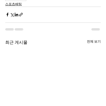
스포츠배팅
전체 보기
최근 게시물